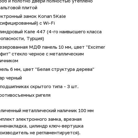
роб и полотно двери полностью утеплено
зальтовой плитой
ектронный замок Konan 5Kale
сифицированный) с Wi-Fi
линдровый Кале 447 (4-го наивысшего класса
опасности, Турция)
езерованная МДФ панель 10 мм, цвет "Excimer
фит" стекло черное с металлическим
личником
ель 6 мм, цвет "Белая структура дерева"
ар черный
подшипниках скрытого типа - 3 шт.
противосъемных ригеля
личенный металлический наличник 100 мм
мплект электронного замка, врезная
оненакладка, цилиндр ключ-вертушка
оизводитель не регламентируется).