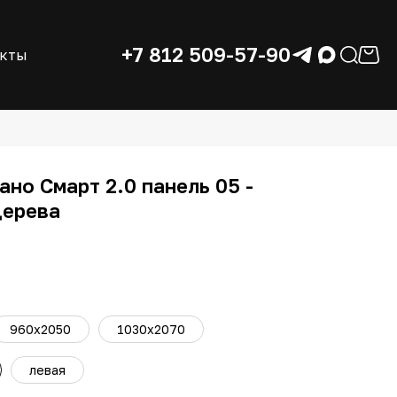
+7 812 509-57-90
акты
но Смарт 2.0 панель 05 -
дерева
960х2050
1030х2070
левая