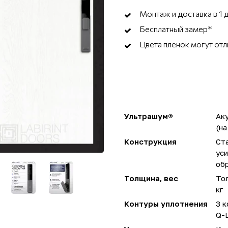
Монтаж и доставка в 1 
Бесплатный замер*
Цвета пленок могут отл
Ультрашум®
Ак
(на
Конструкция
Ста
ус
об
Толщина, вес
Тол
кг
Контуры уплотнения
3 к
Q-