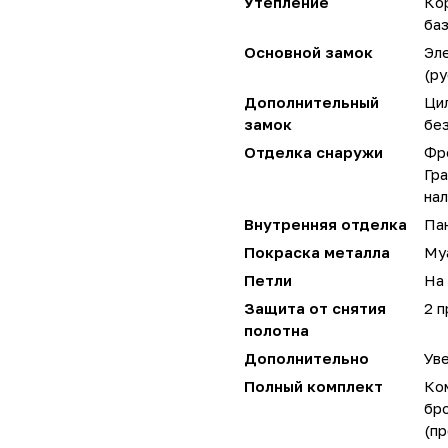
Утепление
Ко
ба
Основной замок
Эл
(ру
Дополнительный
Ци
замок
без
Отделка снаружи
Фр
Гра
на
Внутренняя отделка
Пан
Покраска металла
Му
Петли
На 
Защита от снятия
2 
полотна
Дополнительно
Уве
Полный комплект
Ко
бр
(пр