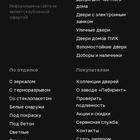
дома
Информация на сайте не
является публичной
Двери с электронным
офертой
замком
Уличные двери
Двери домов ПИК
Взломостойкие двери
Доборы и наличники
По отделке
Покупателям
С зеркалом
Коллекции дверей
С терморазрывом
О заводе «Лабиринт»
Со стеклопакетом
Проверить
подлинность
Белые снаружи
Акции и скидки
Под покраску
Сервисная служба
Под бетон
Контакты
Светлые
Стать дилером