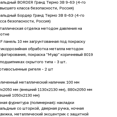
вальдный BORDER Гранд Термо 3В 9-6Э (4-го
высшего класса безопасности, Россия)
вальдный Бордер Гранд Термо 3В 8-6Э (4-го
сса безопасности, Россия)
таллическая отделка методом давления на
лотне
 панель 10 мм загрунтованная под покраску
тикоррозийная обработка металла методом
сфатирования, покраска "Муар" коричневый 8019
подшипниках скрытого типа - 3 шт.
отивосъемные ригеля - 2 шт
личенный металлический наличник 100 мм
0х2050 мм (внешний 1130х2130 мм), 880х2050 мм
ешний 1050х2130 мм)
ная фурнитура (полимерная): накладки
альдные со шторкой, дверная ручка, ночная
движка, металлический эксцентрик с защитной