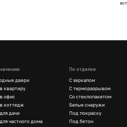
вст
значению
По отделке
ходные двери
С зеркалом
в квартиру
С терморазрывом
в офис
Со стеклопакетом
в коттедж
Белые снаружи
для дачи
Под покраску
для частного дома
Под бетон