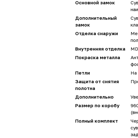
Основной замок
Су
наи
Дополнительный
Су
замок
кла
Отделка снаружи
Ме
по
Внутренняя отделка
MDF
Покраска металла
Ан
фо
Петли
На 
Защита от снятия
Пр
полотна
Дополнительно
Уве
Размер по коробу
96
(вн
Полный комплект
Чер
сув
за