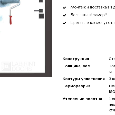
Монтаж и доставка в 1 
Бесплатный замер*
Цвета пленок могут отл
Конструкция
Ста
Толщина, вес
Тол
кг
Контуры уплотнения
3 к
Терморазрыв
Пол
IS
Утепление полотна
1 с
пло
кг/