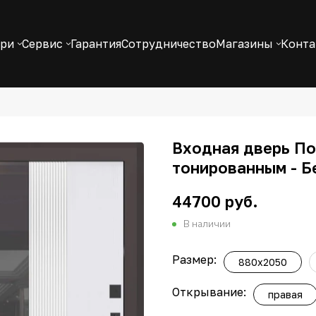
ери
Сервис
Гарантия
Сотрудничество
Магазины
Конт
Входная дверь По
тонированным - Б
44700 руб.
В наличии
Размер:
880x2050
Открывание:
правая