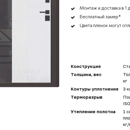
Монтаж и доставка в 1 
Бесплатный замер*
Цвета пленок могут отл
Конструкция
Ста
Толщина, вес
Тол
кг
Контуры уплотнения
3 к
Терморазрыв
Пол
IS
Утепление полотна
1 с
пло
кг/