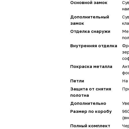
Основной замок
Су
наи
Дополнительный
Су
замок
кла
Отделка снаружи
Ме
по
Внутренняя отделка
Фр
зер
со
Покраска металла
Ан
фо
Петли
На 
Защита от снятия
Пр
полотна
Дополнительно
Уве
Размер по коробу
96
(вн
Полный комплект
Чер