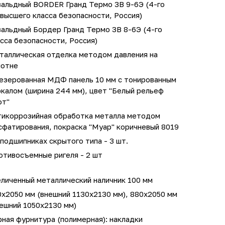
вальдный BORDER Гранд Термо 3В 9-6Э (4-го
высшего класса безопасности, Россия)
вальдный Бордер Гранд Термо 3В 8-6Э (4-го
сса безопасности, Россия)
таллическая отделка методом давления на
лотне
езерованная МДФ панель 10 мм с тонированным
калом (ширина 244 мм), цвет "Белый рельеф
фт"
тикоррозийная обработка металла методом
сфатирования, покраска "Муар" коричневый 8019
подшипниках скрытого типа - 3 шт.
отивосъемные ригеля - 2 шт
личенный металлический наличник 100 мм
0х2050 мм (внешний 1130х2130 мм), 880х2050 мм
ешний 1050х2130 мм)
ная фурнитура (полимерная): накладки