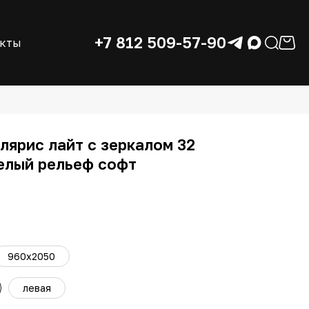
+7 812 509-57-90
акты
лярис лайт с зеркалом 32
елый рельеф софт
960x2050
левая