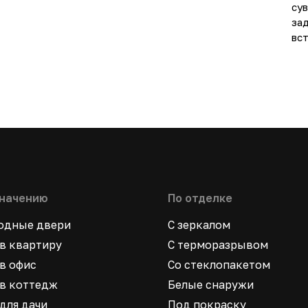
сув
за
вст
значению
По отделке
ходные двери
С зеркалом
в квартиру
С терморазрывом
в офис
Со стеклопакетом
в коттедж
Белые снаружи
для дачи
Под покраску