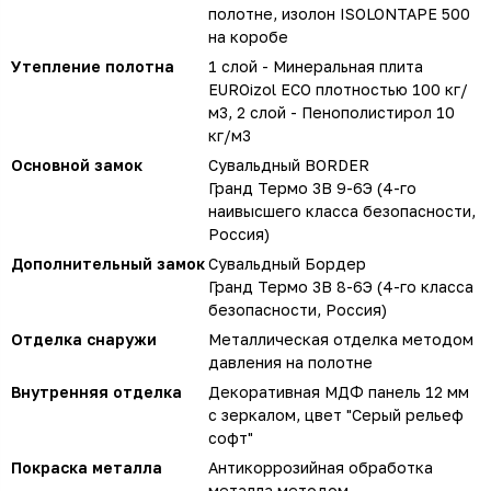
полотне, изолон ISOLONTAPE 500
на коробе
Утепление полотна
1 слой - Минеральная плита
EUROizol ECO плотностью 100 кг/
м3, 2 слой - Пенополистирол 10
кг/м3
Основной замок
Сувальдный BORDER
Гранд Термо 3В 9-6Э (4-го
наивысшего класса безопасности,
Россия)
Дополнительный замок
Сувальдный Бордер
Гранд Термо 3В 8-6Э (4-го класса
безопасности, Россия)
Отделка снаружи
Металлическая отделка методом
давления на полотне
Внутренняя отделка
Декоративная МДФ панель 12 мм
с зеркалом, цвет "Серый рельеф
софт"
Покраска металла
Антикоррозийная обработка
металла методом