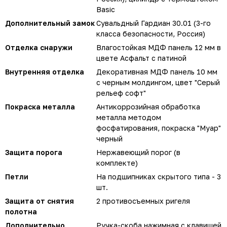
Basic
Дополнительный замок
Сувальдный Гардиан 30.01 (3-го
класса безопасности, Россия)
Отделка снаружи
Влагостойкая МДФ панель 12 мм в
цвете Асфальт с патиной
Внутренняя отделка
Декоративная МДФ панель 10 мм
с черным молдингом, цвет "Серый
рельеф софт"
Покраска металла
Антикоррозийная обработка
металла методом
фосфатирования, покраска "Муар"
черный
Защита порога
Нержавеющий порог (в
комплекте)
Петли
На подшипниках скрытого типа - 3
шт.
Защита от снятия
2 противосъемных ригеля
полотна
Дополнительно
Ручка-скоба нажимная с клавишей