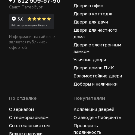
+7 812 509-57-90
Двери в офис
Санкт-Петербург
Двери в коттедж
Двери для дачи
Двери для частного
дома
Информация на сайте не
является публичной
Двери с электронным
офертой
замком
Уличные двери
Двери домов ПИК
Взломостойкие двери
Доборы и наличники
По отделке
Покупателям
С зеркалом
Коллекции дверей
С терморазрывом
О заводе «Лабиринт»
Со стеклопакетом
Проверить
подлинность
Белые снаружи