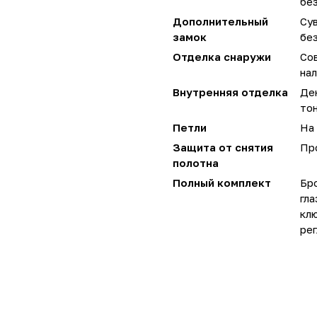
без
Дополнительный
Сув
замок
без
Отделка снаружи
Со
нал
Внутренняя отделка
Де
тон
Петли
На 
Защита от снятия
Пр
полотна
Полный комплект
Бро
гла
кл
рег