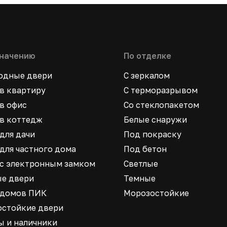
значению
По отделке
ходные двери
С зеркалом
в квартиру
С терморазрывом
в офис
Со стеклопакетом
в коттедж
Белые снаружи
для дачи
Под покраску
для частного дома
Под бетон
 с электронным замком
Светлые
ые двери
Темные
 домов ПИК
Морозостойкие
остойкие двери
ы и наличники