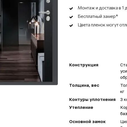
Монтаж и доставка в 1 
Бесплатный замер*
Цвета пленок могут отл
Конструкция
Ста
ус
об
Толщина, вес
Тол
кг
Контуры уплотнения
3 
Утепление
Ко
ба
Основной замок
Ци