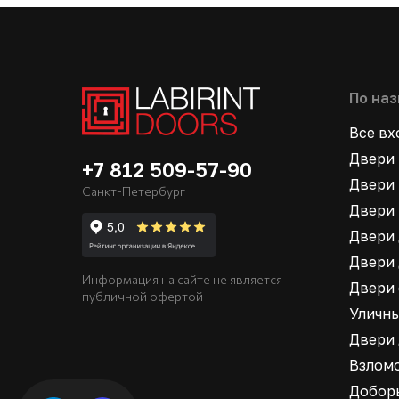
По на
Все в
Двери 
+7 812 509-57-90
Двери 
Санкт-Петербург
Двери 
Двери 
Двери 
Информация на сайте не является
Двери
публичной офертой
Уличн
Двери
Взлом
Добор