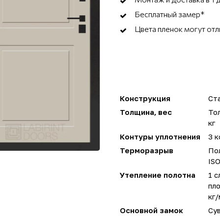
Бесплатный замер*
Цвета пленок могут отл
Конструкция
Ста
Толщина, вес
Тол
кг
Контуры уплотнения
3 к
Терморазрыв
Пол
IS
Утепление полотна
1 с
пло
кг/
Основной замок
Су