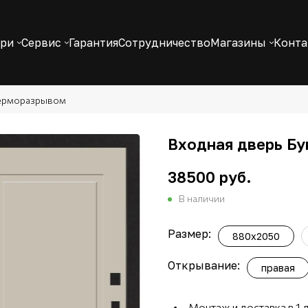
ери
Сервис
Гарантия
Сотрудничество
Магазины
Конт
терморазрывом
Входная дверь Бун
38500 руб.
В наличии
Размер:
880x2050
Открывание:
правая
Монтаж и доставка в 1 