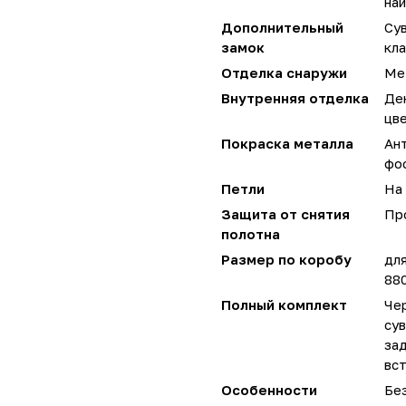
наи
Дополнительный
Су
замок
кла
Отделка снаружи
Ме
Внутренняя отделка
Де
цве
Покраска металла
Ан
фос
Петли
На 
Защита от снятия
Пр
полотна
Размер по коробу
для
880
Полный комплект
Чер
сув
за
вст
Особенности
Без