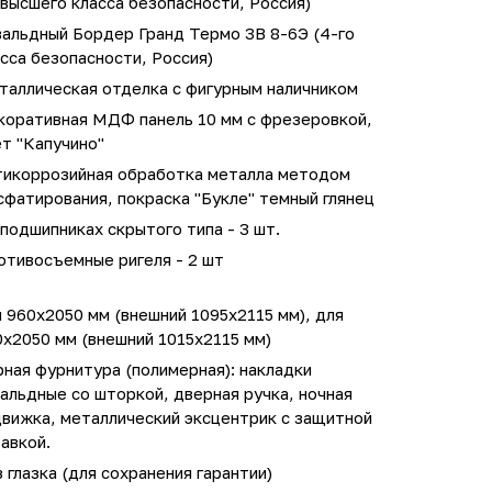
высшего класса безопасности, Россия)
вальдный Бордер Гранд Термо 3В 8-6Э (4-го
сса безопасности, Россия)
таллическая отделка с фигурным наличником
коративная МДФ панель 10 мм с фрезеровкой,
т "Капучино"
тикоррозийная обработка металла методом
фатирования, покраска "Букле" темный глянец
подшипниках скрытого типа - 3 шт.
отивосъемные ригеля - 2 шт
 960х2050 мм (внешний 1095х2115 мм), для
х2050 мм (внешний 1015х2115 мм)
ная фурнитура (полимерная): накладки
альдные со шторкой, дверная ручка, ночная
движка, металлический эксцентрик с защитной
авкой.
 глазка (для сохранения гарантии)