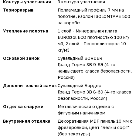
Контуры уплотнения
3 контура уплотнения
Терморазрыв
Полиамидный профиль 7 мм на
полотне, изолон ISOLONTAPE 500
на коробе
Утепление полотна
1 слой - Минеральная плита
EUROizol ECO плотностью 100 кг/
м3, 2 слой - Пенополистирол 10
кг/м3
Основной замок
Сувальдный BORDER
Гранд Термо 3В 9-6Э (4-го
наивысшего класса безопасности,
Россия)
Дополнительный замок
Сувальдный Бордер
Гранд Термо 3В 8-6Э (4-го класса
безопасности, Россия)
Отделка снаружи
Металлическая отделка с
фигурным наличником
Внутренняя отделка
Декоративная MDF панель 10 мм с
фрезеровкой, цвет "Белый софт"
(без текстуры)