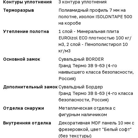
Контуры уплотнения
3 контура уплотнения
Терморазрыв
Полиамидный профиль 7 мм на
полотне, изолон ISOLONTAPE 500
на коробе
Утепление полотна
1 слой - Минеральная плита
EUROizol ECO плотностью 100 кг/
м3, 2 слой - Пенополистирол 10
кг/м3
Основной замок
Сувальдный BORDER
Гранд Термо 3В 9-6Э (4-го
наивысшего класса безопасности,
Россия)
Дополнительный замок
Сувальдный Бордер
Гранд Термо 3В 8-6Э (4-го класса
безопасности, Россия)
Отделка снаружи
Металлическая отделка с
фигурным наличником
Внутренняя отделка
Декоративная MDF панель 10 мм с
фрезеровкой, цвет "Белый софт"
(без текстуры)