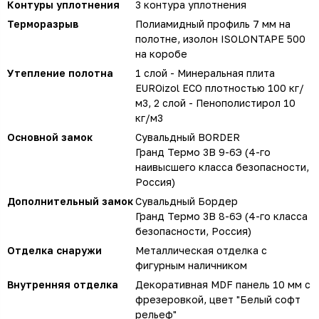
Контуры уплотнения
3 контура уплотнения
Терморазрыв
Полиамидный профиль 7 мм на
полотне, изолон ISOLONTAPE 500
на коробе
Утепление полотна
1 слой - Минеральная плита
EUROizol ECO плотностью 100 кг/
м3, 2 слой - Пенополистирол 10
кг/м3
Основной замок
Сувальдный BORDER
Гранд Термо 3В 9-6Э (4-го
наивысшего класса безопасности,
Россия)
Дополнительный замок
Сувальдный Бордер
Гранд Термо 3В 8-6Э (4-го класса
безопасности, Россия)
Отделка снаружи
Металлическая отделка с
фигурным наличником
Внутренняя отделка
Декоративная MDF панель 10 мм с
фрезеровкой, цвет "Белый софт
рельеф"