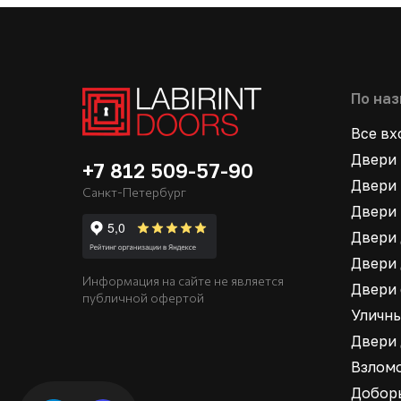
По на
Все в
Двери 
+7 812 509-57-90
Двери 
Санкт-Петербург
Двери 
Двери 
Двери 
Информация на сайте не является
Двери
публичной офертой
Уличн
Двери
Взлом
Добор