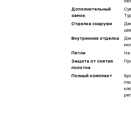
без
Дополнительный
Сув
замок
Ту
Отделка снаружи
Дек
цве
Внутренняя отделка
Де
мо
Петли
На 
Защита от снятия
Пр
полотна
Полный комплект
Бро
гла
кл
рег