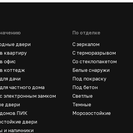
значению
По отделке
ходные двери
С зеркалом
в квартиру
С терморазрывом
в офис
Со стеклопакетом
в коттедж
Белые снаружи
для дачи
Под покраску
для частного дома
Под бетон
 с электронным замком
Светлые
ые двери
Темные
 домов ПИК
Морозостойкие
остойкие двери
ы и наличники