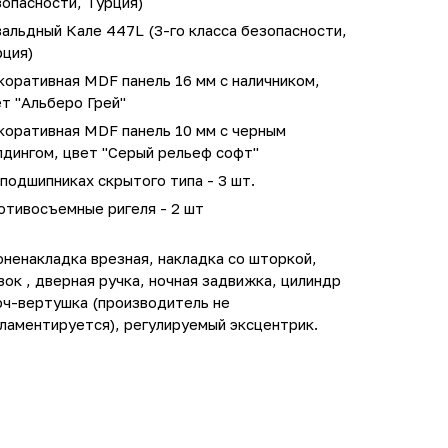
опасности, Турция)
альдный Кале 447L (3-го класса безопасности,
рция)
оративная MDF панель 16 мм с наличником,
т "Альберо Грей"
коративная MDF панель 10 мм с черным
лдингом, цвет "Серый рельеф софт"
подшипниках скрытого типа - 3 шт.
отивосъемные ригеля - 2 шт
ненакладка врезная, накладка со шторкой,
зок , дверная ручка, ночная задвижка, цилиндр
юч-вертушка (производитель не
ламентируется), регулируемый эксцентрик.