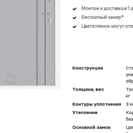
Монтаж и доставка в 1 
Бесплатный замер*
Цвета пленок могут отл
Конструкция
Ста
ус
об
Толщина, вес
Тол
кг
Контуры уплотнения
3 к
Утепление
Ко
ба
Основной замок
Ци