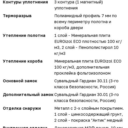
Контуры уплотнения
3 контура (1 магнитный)
уплотнения
Терморазрыв
Полиамидный профиль 7 мм по
всему периметру полотна и
короба двери
Утепление полотна
1 слой - Минеральная плита
EUROizol ECO плотностью 100 кг/
м3, 2 слой - Пенополистирол 10
кг/м3
Утепление короба
Минеральная плита EUROizol ECO
100 кг/м3, дополнительная
проклейка фольгоизолоном
Основной замок
Сувальдный Гардиан 30.11 (3-го
класса безопасности, Россия)
Дополнительный замок
Сувальдный Гардиан 30.01 (3-го
класса безопасности, Россия)
Отделка снаружи
Металл с 2-х слойным покрытием.
1 слой - цинкосодержащий грунт,
2 слой - покраска "Антик" медный
Внутренняя отделка
Декоративная МДФ панель 10 мм