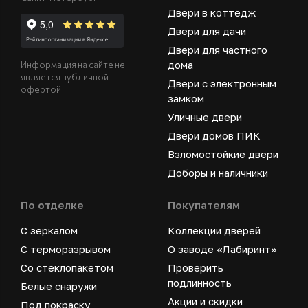
Двери в коттедж
Двери для дачи
Двери для частного
дома
Информация на сайте не
является публичной
Двери с электронным
офертой
замком
Уличные двери
Двери домов ПИК
Взломостойкие двери
Доборы и наличники
По отделке
Покупателям
С зеркалом
Коллекции дверей
С терморазрывом
О заводе «Лабиринт»
Со стеклопакетом
Проверить
подлинность
Белые снаружи
Акции и скидки
Под покраску