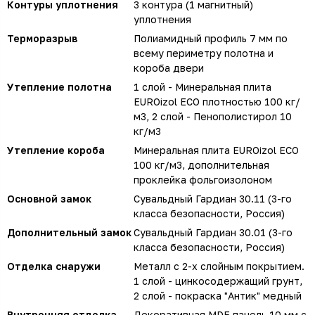
Контуры уплотнения
3 контура (1 магнитный)
уплотнения
Терморазрыв
Полиамидный профиль 7 мм по
всему периметру полотна и
короба двери
Утепление полотна
1 слой - Минеральная плита
EUROizol ECO плотностью 100 кг/
м3, 2 слой - Пенополистирол 10
кг/м3
Утепление короба
Минеральная плита EUROizol ECO
100 кг/м3, дополнительная
проклейка фольгоизолоном
Основной замок
Сувальдный Гардиан 30.11 (3-го
класса безопасности, Россия)
Дополнительный замок
Сувальдный Гардиан 30.01 (3-го
класса безопасности, Россия)
Отделка снаружи
Металл с 2-х слойным покрытием.
1 слой - цинкосодержащий грунт,
2 слой - покраска "Антик" медный
Внутренняя отделка
Декоративная MDF панель 10 мм с