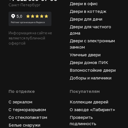
Двери в офис
Санкт-Петербург
Двери в коттедж
Двери для дачи
Двери для частного
дома
Информация на сайте не
является публичной
Двери с электронным
офертой
замком
Уличные двери
Двери домов ПИК
Взломостойкие двери
Доборы и наличники
По отделке
Покупателям
С зеркалом
Коллекции дверей
С терморазрывом
О заводе «Лабиринт»
Со стеклопакетом
Проверить
подлинность
Белые снаружи