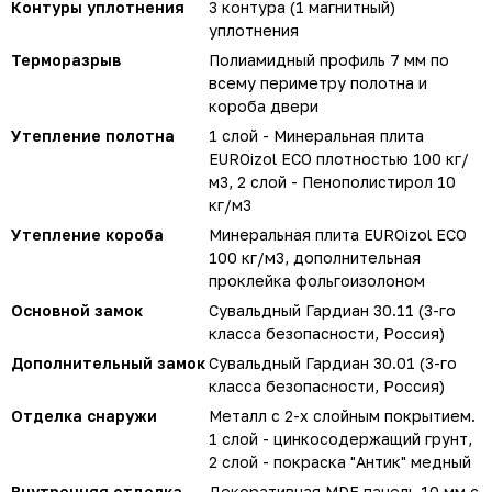
Контуры уплотнения
3 контура (1 магнитный)
уплотнения
Терморазрыв
Полиамидный профиль 7 мм по
всему периметру полотна и
короба двери
Утепление полотна
1 слой - Минеральная плита
EUROizol ECO плотностью 100 кг/
м3, 2 слой - Пенополистирол 10
кг/м3
Утепление короба
Минеральная плита EUROizol ECO
100 кг/м3, дополнительная
проклейка фольгоизолоном
Основной замок
Сувальдный Гардиан 30.11 (3-го
класса безопасности, Россия)
Дополнительный замок
Сувальдный Гардиан 30.01 (3-го
класса безопасности, Россия)
Отделка снаружи
Металл с 2-х слойным покрытием.
1 слой - цинкосодержащий грунт,
2 слой - покраска "Антик" медный
Внутренняя отделка
Декоративная MDF панель 10 мм с