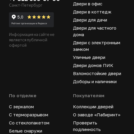
Двери в офис
Санкт-Петербург
Двери в коттедж
Двери для дачи
Двери для частного
дома
Информация на сайте не
является публичной
Двери с электронным
офертой
замком
Уличные двери
Двери домов ПИК
Взломостойкие двери
Доборы и наличники
По отделке
Покупателям
С зеркалом
Коллекции дверей
С терморазрывом
О заводе «Лабиринт»
Со стеклопакетом
Проверить
подлинность
Белые снаружи