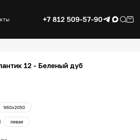
+7 812 509-57-90
акты
лантик 12 - Беленый дуб
960x2050
левая
день