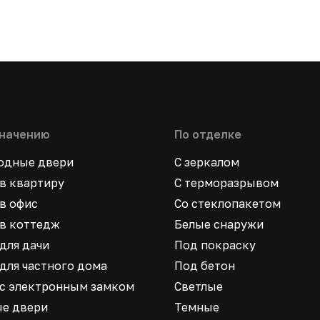
значению
По отделке
ходные двери
С зеркалом
в квартиру
С терморазрывом
в офис
Со стеклопакетом
в коттедж
Белые снаружи
для дачи
Под покраску
для частного дома
Под бетон
 с электронным замком
Светлые
ые двери
Темные