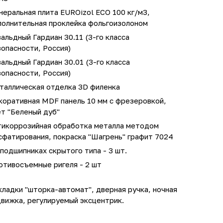
еральная плита EUROizol ECO 100 кг/м3,
полнительная проклейка фольгоизолоном
альдный Гардиан 30.11 (3-го класса
опасности, Россия)
альдный Гардиан 30.01 (3-го класса
опасности, Россия)
таллическая отделка 3D филенка
коративная MDF панель 10 мм с фрезеровкой,
т "Беленый дуб"
тикоррозийная обработка металла методом
сфатирования, покраска "Шагрень" графит 7024
подшипниках скрытого типа - 3 шт.
отивосъемные ригеля - 2 шт
ладки "шторка-автомат", дверная ручка, ночная
движка, регулируемый эксцентрик.