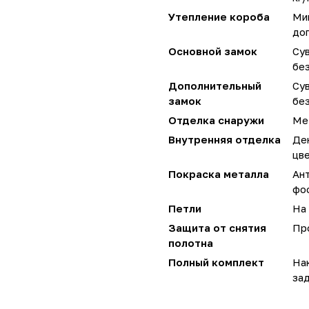
Утепление короба
Мин
до
Основной замок
Сув
без
Дополнительный
Сув
замок
без
Отделка снаружи
Ме
Внутренняя отделка
Де
цве
Покраска металла
Ан
фо
Петли
На 
Защита от снятия
Пр
полотна
Полный комплект
Нак
за