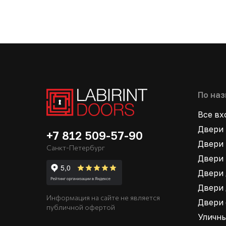
По на
Все в
Двери 
+7 812 509-57-90
Двери 
Санкт-Петербург
Двери 
Двери 
Двери 
Информация на сайте не является
Двери
публичной офертой
Уличн