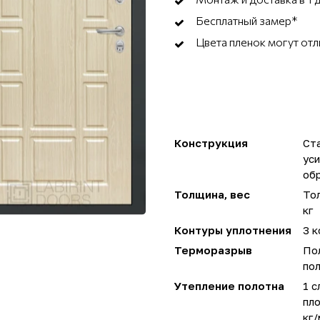
Бесплатный замер*
Цвета пленок могут отл
Конструкция
Ста
ус
об
Толщина, вес
Тол
кг
Контуры уплотнения
3 к
Терморазрыв
По
пол
Утепление полотна
1 с
пло
кг/