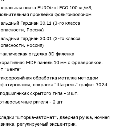
еральная плита EUROizol ECO 100 кг/м3,
полнительная проклейка фольгоизолоном
альдный Гардиан 30.11 (3-го класса
опасности, Россия)
альдный Гардиан 30.01 (3-го класса
опасности, Россия)
таллическая отделка 3D филенка
коративная MDF панель 10 мм с фрезеровкой,
т "Венге"
тикоррозийная обработка металла методом
сфатирования, покраска "Шагрень" графит 7024
подшипниках скрытого типа - 3 шт.
отивосъемные ригеля - 2 шт
ладки "шторка-автомат", дверная ручка, ночная
движка, регулируемый эксцентрик.