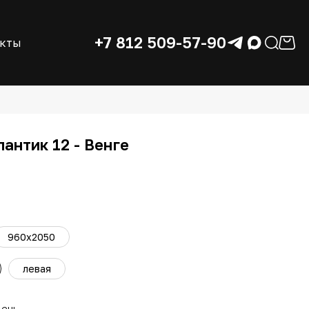
+7 812 509-57-90
акты
антик 12 - Венге
960x2050
левая
день