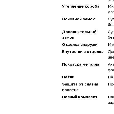
Утепление короба
Мин
до
Основной замок
Сув
без
Дополнительный
Сув
замок
без
Отделка снаружи
Ме
Внутренняя отделка
Де
цве
Покраска металла
Ан
фо
Петли
На 
Защита от снятия
Пр
полотна
Полный комплект
Нак
за