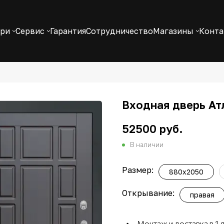
ери
Сервис
Гарантия
Сотрудничество
Магазины
Конт
Входная дверь Атл
52500 руб.
В наличии
Размер:
880x2050
Открывание:
правая
Монтаж и доставка в 1 