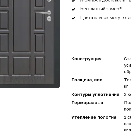
Бесплатный замер*
Цвета пленок могут отл
Конструкция
Ста
ус
об
Толщина, вес
Тол
кг
Контуры уплотнения
3 к
Терморазрыв
По
пол
Утепление полотна
1 с
пло
кг/