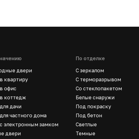
значению
По отделке
ходные двери
С зеркалом
в квартиру
С терморазрывом
в офис
Со стеклопакетом
в коттедж
Белые снаружи
для дачи
Под покраску
для частного дома
Под бетон
 с электронным замком
Светлые
ые двери
Темные