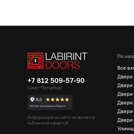
По на
Все в
Двери 
+7 812 509-57-90
Двери 
Санкт-Петербург
Двери 
Двери 
Двери 
Информация на сайте не является
Двери
публичной офертой
Уличн